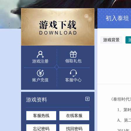
初入泰坦
游戏背景
领取礼包
游戏注册
账户充值
客服中心
游戏资料
《泰坦时代
1、第Ⅱ
客服热线
在线客服
A。第二
忘记密码
找回密码
2011年