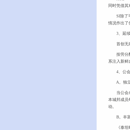
同时凭借其
SI除了可
情况作出了
3、延续
首创无商城
按劳分配，
系注入新鲜
4、公会
A。独立
当公会成立
本城邦成员
动。
B。丰富
《泰坦时代