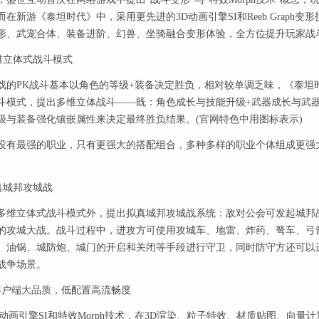
在新游《泰坦时代》中，采用更先进的3D动画引擎SI和Reeb Graph
形、武宠合体、装备进阶、幻兽、坐骑融合变形体验，全方位提升玩家战
立体式战斗模式
PK战斗基本以角色的等级+装备决定胜负，相对较单调乏味，《泰坦
斗模式，提出多维立体战斗——既：角色成长与技能升级+武器成长与武器
级与装备强化镶嵌属性来决定最终胜负结果。(官网特色中用图标表示)
最强的职业，只有更强大的搭配组合，多种多样的职业个体组成更强大
城邦攻城战
立体式战斗模式外，提出拟真城邦攻城战系统：敌对公会可发起城邦战
的攻城大战。战斗过程中，进攻方可使用攻城车、地雷、炸药、弩车、弓
、油锅、城防炮、城门的开启和关闭等手段进行守卫，同时防守方还可以
战争场景。
户端大品质，低配置高流畅度
画引擎SI和特效Morph技术，在3D渲染、粒子特效、材质贴图、向量