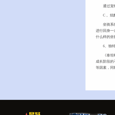
通过宠物自
C 。炫
坐骑系统在
进行回身一
什么样的坐
6、独特
《泰坦时代
成长阶段的
等因素，同