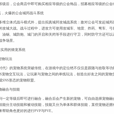
等级后，公会商店中即可购买相应等级的公会饰品，招募相应等级的公会bo
，火爆的公会城邦战斗系统
立体式战斗模式外，提出拟真城邦攻城战系统：敌对公会可发起城邦战
的攻城大战。战斗过程中，进攻方可使用攻城车、地雷、炸药、弩车、弓
、油锅、城防炮、城门的开启和关闭等手段进行守卫，同时防守方还可以
战争场景。
实用的骑宠系统
宠物玩法
》的宠物系统突破传统，在游戏中的定位绝不仅仅是跟随与拾取等功能
NS宠物交互玩法，让玩家与宠物之间的单线玩法，创造出好友之间的宠物
成SNS形态的宠物联盟。
物融合与技能
定等级后即可进行融合，融合后会产生新的宠物，可自由选择宠物融合
技能分主动技能和被动技能，技能又分为单体和群体技能，某些宠物还拥有针对
来帮助角色更好的进行PVP与PVE。