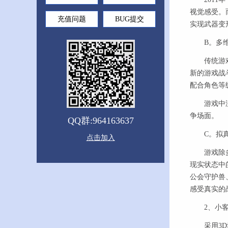
视觉感受。而
充值问题
BUG提交
实现武器变
B。多维
传统游戏的
新的游戏战
配合角色等
游戏中没有
争场面。
QQ群:964163637
C。拟真
点击加入
游戏除多维
现实状态中
公会守护兽
感受真实的
2、小客
采用3D动