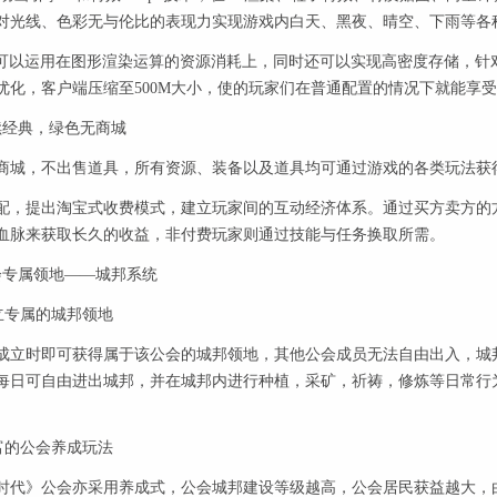
对光线、色彩无与伦比的表现力实现游戏内白天、黑夜、晴空、下雨等各
以运用在图形渲染运算的资源消耗上，同时还可以实现高密度存储，针
优化，客户端压缩至500M大小，使的玩家们在普通配置的情况下就能享
经典，绿色无商城
，不出售道具，所有资源、装备以及道具均可通过游戏的各类玩法获
提出淘宝式收费模式，建立玩家间的互动经济体系。通过买方卖方的方
血脉来获取长久的收益，非付费玩家则通过技能与任务换取所需。
专属领地——城邦系统
专属的城邦领地
时即可获得属于该公会的城邦领地，其他公会成员无法自由出入，城邦
每日可自由进出城邦，并在城邦内进行种植，采矿，祈祷，修炼等日常行为
的公会养成玩法
》公会亦采用养成式，公会城邦建设等级越高，公会居民获益越大，由