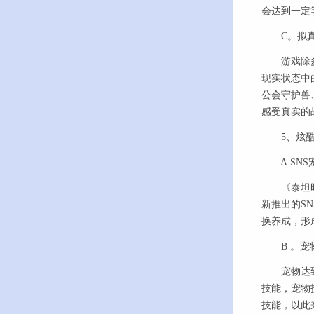
会达到一定
C。拟真
游戏除多维
现实状态中
公会守护兽
感受真实的
5、炫酷
A.SNS
《泰坦时代
新推出的S
换养成，形
B 。宠
宠物达到一
技能，宠物
技能，以此