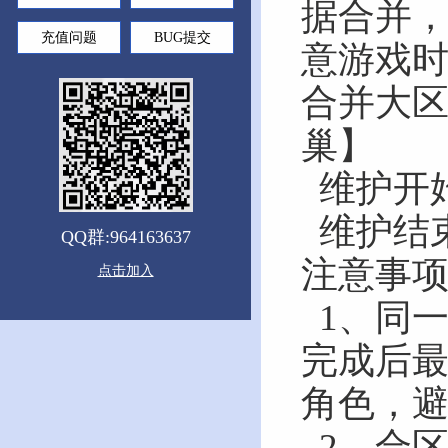
据合并
充值问题
BUG提交
意游戏
合并大
巢】
维护开始
维护结束
QQ群:964163637
注意事
点击加入
1、同
完成后
角色，
2、合