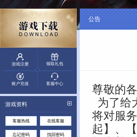
公告
领取礼包
游戏注册
账户充值
客服中心
尊敬的
为了给
游戏资料
将对服
客服热线
在线客服
起
】
、
忘记密码
找回密码